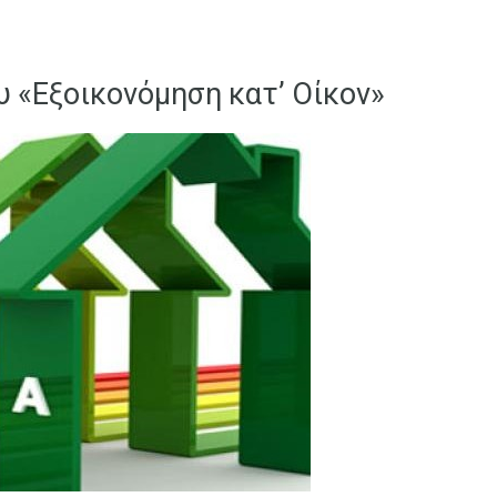
ου «Εξοικονόμηση κατ’ Οίκον»