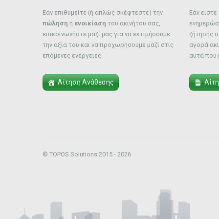
Εάν επιθυμείτε (ή απλώς σκέφτεστε) την
Εάν είστ
πώληση
ή
ενοικίαση
του ακινήτου σας,
ενημερώστ
επικοινωνήστε μαζί μας για να εκτιμήσουμε
ζήτησής σ
την αξία του και να προχωρήσουμε μαζί στις
αγορά ακι
επόμενες ενέργειες.
αυτά που 
Αίτηση Ανάθεσης
Αίτ
© TOPOS Solutions 2015 - 2026