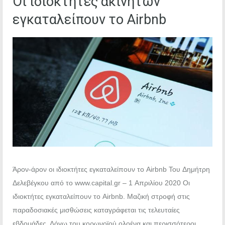
Οι ιδιοκτήτες ακινήτων
εγκαταλείπουν το Airbnb
Άρον-άρον οι ιδιοκτήτες εγκαταλείπουν το Airbnb Του Δημήτρη
Δελεβέγκου από το www.capital.gr – 1 Απριλίου 2020 Οι
ιδιοκτήτες εγκαταλείπουν το Airbnb. Μαζική στροφή στις
παραδοσιακές μισθώσεις καταγράφεται τις τελευταίες
εβδομάδες. Λόγω του κορωνοϊού ολοένα και περισσότεροι