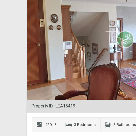
Property ID : LEA15419
420 μ²
3 Bedrooms
3 Bathrooms