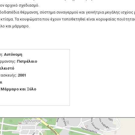
τον αρχικό σχεδιασμό.
νδοδαπέδια θέρμανση, σύστημα συναγερμού και γεννήτρια μεγάλης ισχύος 
ο κτίσμα. Τα κουφώματα που έχουν τοποθετηθεί είναι κορυφαίας ποιότητα
λο και μάρμαρο.
η:
Αυτόνομη
ρμανσης:
Πετρέλαιο
κλειστό
τασκευής:
2001
αι
:
Μάρμαρο και Ξύλο