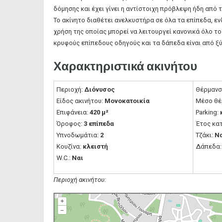
δόμησης και έχει γίνει η αντίστοιχη πρόβλεψη ήδη από 
Το ακίνητο διαθέτει ανελκυστήρα σε όλα τα επίπεδα, ε
χρήση της οποίας μπορεί να λειτουργεί κανονικά όλο τ
κρυφούς επίπεδους οδηγούς και τα δάπεδα είναι από ξύ
Χαρακτηριστικά ακινήτου
Περιοχή:
Διόνυσος
Θέρμανσ
Είδος ακινήτου:
Μονοκατοικία
Μέσο θέ
Επιφάνεια:
420 μ²
Parking:
Όροφος:
3 επίπεδα
Έτος κα
Υπνοδωμάτια:
2
Τζάκι:
Ν
Κουζίνα:
κλειστή
Δάπεδα
W.C.:
Ναι
Περιοχή ακινήτου:
+
–