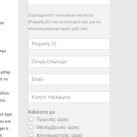
Συμπληρώστε τον κωδικό ακινήτου
(Property_ID) και τα στοιχεία σας για να
την
επικοινωνήσουμε εμείς μαζί σας.
αθώς
α-μπαρ
τό το
σόδου
ους.
Καλέστε με
ρό έχει
Πρωινές ώρες
ου και
Μεσημβρινές ώρες
χει η
Απογευματινές ώρες
ή