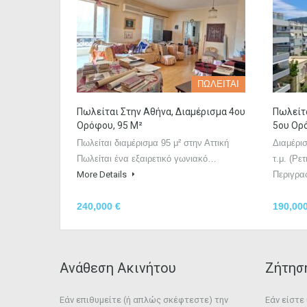
ΠΩΛΕΙΤΑΙ
Πωλείται Στην Αθήνα, Διαμέρισμα 4ου
Πωλείτα
Ορόφου, 95 Μ²
5ου Ορ
Πωλείται διαμέρισμα 95 μ² στην Αττική
Διαμέρι
Πωλείται ένα εξαιρετικό γωνιακό…
τ.μ. (Ρε
More Details
Περιγρ
240,000 €
190,000
Ανάθεση Ακινήτου
Ζήτησ
Εάν επιθυμείτε (ή απλώς σκέφτεστε) την
Εάν είστ