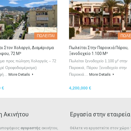
ΠΩΛΕΙΤΑΙ
ΠΩΛΕ
ι Στον Χολαργό, Διαμέρισμα
Πωλείται Στην Παροικιά Πάρου,
όφου, 72 Μ²
Ξενοδοχείο 1.100 Μ²
σμα προς πώληση Χολαργός – 72
Πωλείται ξενοδοχείο 1.100 μ² στην
τιρέ Οροφοδιαμέρισμα)
Παροικιά, Πάρου Ξενοδοχείο στην
αφή…
More Details
Παροικιά…
More Details
 €
4,200,000 €
η Ακινήτου
Εργασία στην εταιρεία
ε υποψήφιος
αγοραστής
ακινήτου,
Θέλετε να εργαστείτε στον χώρο τ