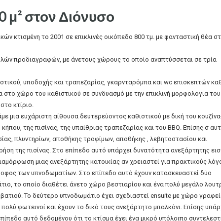
0 μ² στον Διόνυσο
κών κτισμένη το 2001 σε επικλινές οικόπεδο 800 τμ. με φανταστική θέα σ
υψηλών προδιαγραφών, με άνετους χώρους το οποίο αναπτύσσεται σε τρία
ιστικού, υποδοχής και τραπεζαρίας, γκαρνταρόμπα και wc επισκεπτών κ
τα στο χώρο του καθιστικού σε συνδυασμό με την επικλινή μορφολογία του
στο κτίριο.
με μια ευχάριστη αίθουσα δευτερεύοντος καθιστικού με δική του κουζίν
 κήπου, της πισίνας, της υπαίθριας τραπεζαρίας και του BBQ. Επίσης σ αυ
ας, πλυντηρίων, αποθήκης τροφίμων, αποθήκης , λεβητοστασίου και
ρήση της πισίνας. Στο επίπεδο αυτό υπάρχει δυνατότητα ανεξάρτητης ει
 διαμόρφωση μιας ανεξάρτητης κατοικίας αν χρειαστεί για πρακτικούς λόγ
ροφος των υπνοδωματίων. Στο επίπεδο αυτό έχουν κατασκευαστεί δύο
ιο, το οποίο διαθέτει άνετο χώρο βεστιαρίου και ένα πολύ μεγάλο λουτ
εβατιού. Το δεύτερο υπνοδωμάτιο έχει σχεδιαστεί ensuite με χώρο γραφεί
ι πολύ φωτεινοί και έχουν το δικό τους ανεξάρτητο μπαλκόνι. Επίσης υπάρ
πίπεδο αυτό δεδομένου ότι το κτίσμα έχει ένα μικρό υπόλοιπο συντελεστ