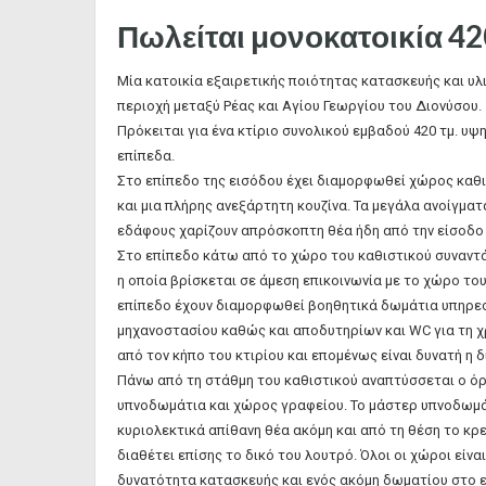
Πωλείται μονοκατοικία 42
Μία κατοικία εξαιρετικής ποιότητας κατασκευής και υλι
περιοχή μεταξύ Ρέας και Αγίου Γεωργίου του Διονύσου.
Πρόκειται για ένα κτίριο συνολικού εμβαδού 420 τμ. 
επίπεδα.
Στο επίπεδο της εισόδου έχει διαμορφωθεί χώρος καθ
και μια πλήρης ανεξάρτητη κουζίνα. Τα μεγάλα ανοίγμα
εδάφους χαρίζουν απρόσκοπτη θέα ήδη από την είσοδο 
Στο επίπεδο κάτω από το χώρο του καθιστικού συναντά
η οποία βρίσκεται σε άμεση επικοινωνία με το χώρο του
επίπεδο έχουν διαμορφωθεί βοηθητικά δωμάτια υπηρεσί
μηχανοστασίου καθώς και αποδυτηρίων και WC για τη χ
από τον κήπο του κτιρίου και επομένως είναι δυνατή η
Πάνω από τη στάθμη του καθιστικού αναπτύσσεται ο ό
υπνοδωμάτια και χώρος γραφείου. Το μάστερ υπνοδωμάτ
κυριολεκτικά απίθανη θέα ακόμη και από τη θέση το κρ
διαθέτει επίσης το δικό του λουτρό. Όλοι οι χώροι είνα
δυνατότητα κατασκευής και ενός ακόμη δωματίου στο ε