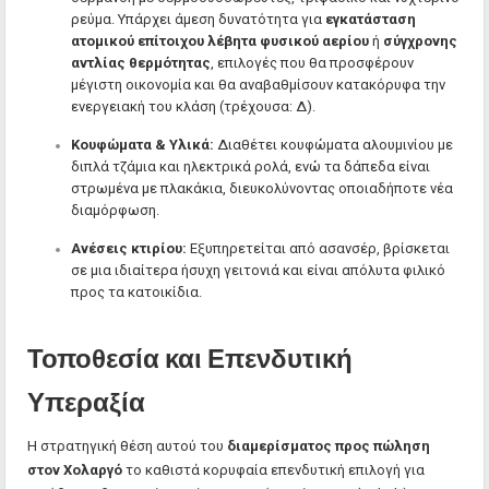
ρεύμα. Υπάρχει άμεση δυνατότητα για
εγκατάσταση
ατομικού επίτοιχου λέβητα φυσικού αερίου
ή
σύγχρονης
αντλίας θερμότητας
, επιλογές που θα προσφέρουν
μέγιστη οικονομία και θα αναβαθμίσουν κατακόρυφα την
ενεργειακή του κλάση (τρέχουσα: Δ).
Κουφώματα & Υλικά:
Διαθέτει κουφώματα αλουμινίου με
διπλά τζάμια και ηλεκτρικά ρολά, ενώ τα δάπεδα είναι
στρωμένα με πλακάκια, διευκολύνοντας οποιαδήποτε νέα
διαμόρφωση.
Ανέσεις κτιρίου:
Εξυπηρετείται από ασανσέρ, βρίσκεται
σε μια ιδιαίτερα ήσυχη γειτονιά και είναι απόλυτα φιλικό
προς τα κατοικίδια.
Τοποθεσία και Επενδυτική
Υπεραξία
Η στρατηγική θέση αυτού του
διαμερίσματος προς πώληση
στον Χολαργό
το καθιστά κορυφαία επενδυτική επιλογή για