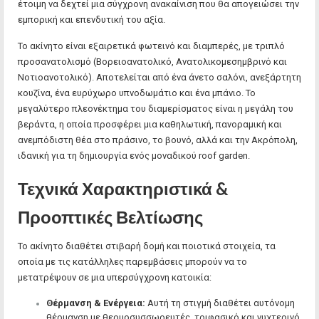
έτοιμη να δεχτεί μια σύγχρονη ανακαίνιση που θα απογειώσει την
εμπορική και επενδυτική του αξία.
Το ακίνητο είναι εξαιρετικά φωτεινό και διαμπερές, με τριπλό
προσανατολισμό (Βορειοανατολικό, Ανατολικομεσημβρινό και
Νοτιοανοτολικό). Αποτελείται από ένα άνετο σαλόνι, ανεξάρτητη
κουζίνα, ένα ευρύχωρο υπνοδωμάτιο και ένα μπάνιο. Το
μεγαλύτερο πλεονέκτημα του διαμερίσματος είναι η μεγάλη του
βεράντα, η οποία προσφέρει μια καθηλωτική, πανοραμική και
ανεμπόδιστη θέα στο πράσινο, το βουνό, αλλά και την Ακρόπολη,
ιδανική για τη δημιουργία ενός μοναδικού roof garden.
Τεχνικά Χαρακτηριστικά &
Προοπτικές Βελτίωσης
Το ακίνητο διαθέτει στιβαρή δομή και ποιοτικά στοιχεία, τα
οποία με τις κατάλληλες παρεμβάσεις μπορούν να το
μετατρέψουν σε μια υπερσύγχρονη κατοικία:
Θέρμανση & Ενέργεια:
Αυτή τη στιγμή διαθέτει αυτόνομη
θέρμανση με θερμοσυσσωρευτές, τριφασικό και νυχτερινό