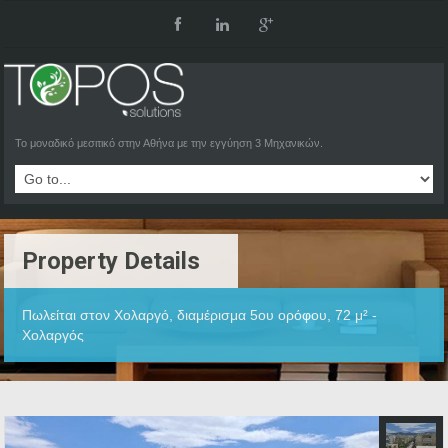
Το μοναδικό μεσιτικό στην Αθήνα με την εγγύηση 3 Μηχανικών.
Property Details
Πωλείται στον Χολαργό, διαμέρισμα 5ου ορόφου, 72 μ² -
Χολαργός