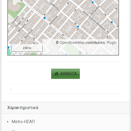
©
OpenStreetMap
contributors.
Plugin
200 m
ΑΚΙΝΗΤΑ
:
Χαρακτηριστικά
Metro-ΗΣΑΠ