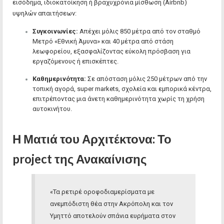
εισόδημα, ιδιοκατοίκηση ή βραχυχρόνια μίσθωση (Airbnb)
υψηλών απαιτήσεων:
Συγκοινωνίες:
Απέχει μόλις 850 μέτρα από τον σταθμό
Μετρό «Εθνική Άμυνα» και 40 μέτρα από στάση
λεωφορείου, εξασφαλίζοντας εύκολη πρόσβαση για
εργαζόμενους ή επισκέπτες.
Καθημερινότητα:
Σε απόσταση μόλις 250 μέτρων από την
τοπική αγορά, super markets, σχολεία και εμπορικά κέντρα,
επιτρέποντας μια άνετη καθημερινότητα χωρίς τη χρήση
αυτοκινήτου.
Η Ματιά του Αρχιτέκτονα: Το
project της Ανακαίνισης
«Τα ρετιρέ οροφοδιαμερίσματα με
ανεμπόδιστη θέα στην Ακρόπολη και τον
Υμηττό αποτελούν σπάνια ευρήματα στον