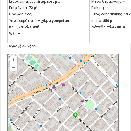
Είδος ακινήτου:
Διαμέρισμα
Μέσο θέρμανσης:
–
Επιφάνεια:
72 μ²
Parking:
–
Όροφος:
5ος
Έτος κατασκευής:
197
Υπνοδωμάτια:
1 + χώρο γραφείου
metro:
850 μ
Κουζίνα:
κλειστή
Δάπεδα:
πλακάκια
W.C.:
–
Περιοχή ακινήτου:
+
–