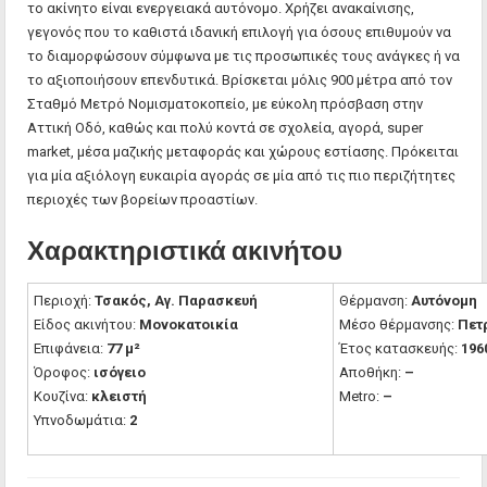
το ακίνητο είναι ενεργειακά αυτόνομο. Χρήζει ανακαίνισης,
γεγονός που το καθιστά ιδανική επιλογή για όσους επιθυμούν να
το διαμορφώσουν σύμφωνα με τις προσωπικές τους ανάγκες ή να
το αξιοποιήσουν επενδυτικά. Βρίσκεται μόλις 900 μέτρα από τον
Σταθμό Μετρό Νομισματοκοπείο, με εύκολη πρόσβαση στην
Αττική Οδό, καθώς και πολύ κοντά σε σχολεία, αγορά, super
market, μέσα μαζικής μεταφοράς και χώρους εστίασης. Πρόκειται
για μία αξιόλογη ευκαιρία αγοράς σε μία από τις πιο περιζήτητες
περιοχές των βορείων προαστίων.
Χαρακτηριστικά ακινήτου
Περιοχή:
Τσακός, Αγ. Παρασκευή
Θέρμανση:
Αυτόνομη
Είδος ακινήτου:
Μονοκατοικία
Μέσο θέρμανσης:
Πετ
Επιφάνεια:
77 μ²
Έτος κατασκευής:
196
Όροφος:
ισόγειο
Αποθήκη:
–
Κουζίνα:
κλειστή
Metro:
–
Υπνοδωμάτια:
2