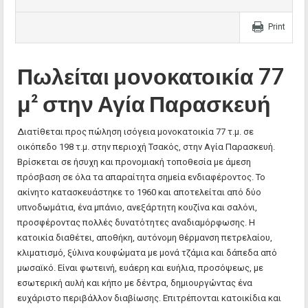
Print
Πωλείται μονοκατοικία 77
μ² στην Αγία Παρασκευή
Διατίθεται προς πώληση ισόγεια μονοκατοικία 77 τ.μ. σε
οικόπεδο 198 τ.μ. στην περιοχή Τσακός, στην Αγία Παρασκευή.
Βρίσκεται σε ήσυχη και προνομιακή τοποθεσία με άμεση
πρόσβαση σε όλα τα απαραίτητα σημεία ενδιαφέροντος. Το
ακίνητο κατασκευάστηκε το 1960 και αποτελείται από δύο
υπνοδωμάτια, ένα μπάνιο, ανεξάρτητη κουζίνα και σαλόνι,
προσφέροντας πολλές δυνατότητες αναδιαμόρφωσης. Η
κατοικία διαθέτει, αποθήκη, αυτόνομη θέρμανση πετρελαίου,
κλιματισμό, ξύλινα κουφώματα με μονά τζάμια και δάπεδα από
μωσαϊκό. Είναι φωτεινή, ευάερη και ευήλια, προσόψεως, με
εσωτερική αυλή και κήπο με δέντρα, δημιουργώντας ένα
ευχάριστο περιβάλλον διαβίωσης. Επιτρέπονται κατοικίδια και