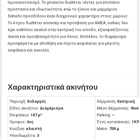
προσανατολισμό. Το μπαλκόνι διαθέτει τέντες για επιπλέον
προστασία και ιδιωτικότητα, ενώ το ξύλινο και μαρμάρινο
δάπεδο προσδίδουν έναν διαχρονικό χαρακτήρα στους χώρους.
Το κτίριο διαθέτει ασανσέρ και πρόσβαση για ΑΜΕΑ, καθώς δεν
έχει καθόλου σκαλιά στην κεντρική του είσοδο, εξασφαλίζοντας
άνεση και προσβασιμότητα για όλους. Επιπλέον, το διαμέρισμα
προσφέρεται με αποθήκη και πόρτα ασφαλείας για μέγιστη
ασφάλεια και ευκολία.
Χαρακτηριστικά ακινήτου
Περιοχή:
Χολαργός
Θέρμανση:
Κεντρική
Είδος ακινήτου:
Διαμέρισμα
Μέσο θέρμανσης:
Φυσ
Επιφάνεια:
107 μ²
Parking:
–
Όροφος:
4ος
Έτος κατασκευής:
197
Κουζίνα:
κλειστή
Metro:
700 μ
Υπνοδωμάτια:
3