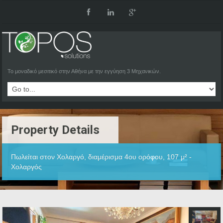
Το μοναδικό μεσιτικό στην Αθήνα με την εγγύηση 3 Μηχανικών.
Property Details
Πωλείται στον Χολαργό, διαμέρισμα 4ου ορόφου, 107 μ² -
Χολαργός