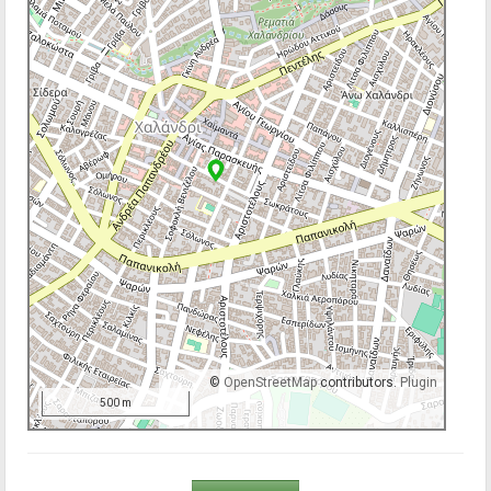
©
OpenStreetMap
contributors.
Plugin
500 m