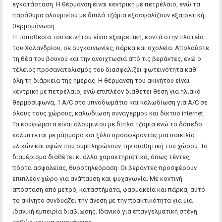
εγκατάσταση. Η θέρμανση είναι κεντρική με πετρέλαιο, ενώ τα
παράθυρα αλουμινίου με διπλά τζάμια εξασφαλίζουν εξαιρετική
θερμομόνωση.
Η τοποθεσία του ακινήτου είναι εξαιρετική, κοντά στην πλατεία
του Χαλανδρίου, σε συγκοινωνίες, πάρκα και σχολεία. Απολαύστε
τη θέα του βουνού και την ανοιχτωσιά από τις βεράντες, ενώ ο
τέλειος προσανατολισμός του διασφαλίζει φωτεινότητα καθ’
όλη τη διάρκεια της ημέρας. Η θέρμανση του ακινήτου είναι
κεντρική με πετρέλαιο, ενώ επιπλέον διαθέτει θέση για ηλιακό
θερμοσίφωνα, 1 A/C στο υπνοδωμάτιο και καλωδίωση για A/C σε
όλους τους χώρους, καλωδίωση συναγερμού και δίκτυο internet.
Τα κουφώματα είναι αλουμινίου με διπλά τζάμια ενώ το δάπεδο
καλύπτεται με μάρμαρο και ξύλο προσφέροντας μια ποικιλία
υλικών και υφών που συμπληρώνουν την αισθητική του χώρου. Το
διαμέρισμα διαθέτει κι άλλα χαρακτηριστικά, όπως τέντες,
πόρτα ασφαλείας, θυροτηλεόραση. Οι βεράντες προσφέρουν
επιπλέον χώρο για ανάπαυση και ψυχαγωγία. Με κοντινή
απόσταση από μετρό, καταστήματα, φαρμακεία και πάρκα, αυτό
το ακίνητο συνδυάζει την άνεση με την πρακτικότητα για μια
ιδανική εμπειρία διαβίωσης. Ιδανικό για επαγγελματική στέγη