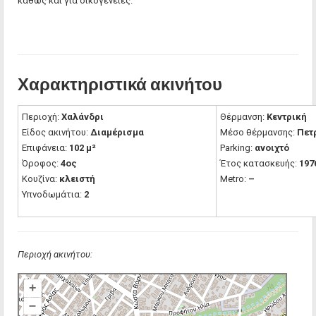
καθώς και για οικογένειες.
Χαρακτηριστικά ακινήτου
Περιοχή:
Χαλάνδρι
Θέρμανση:
Κεντρική
Είδος ακινήτου:
Διαμέρισμα
Μέσο θέρμανσης:
Πετ
Επιφάνεια:
102 μ²
Parking:
ανοιχτό
Όροφος:
4ος
Έτος κατασκευής:
197
Κουζίνα:
κλειστή
Metro:
–
Υπνοδωμάτια:
2
Περιοχή ακινήτου:
+
–