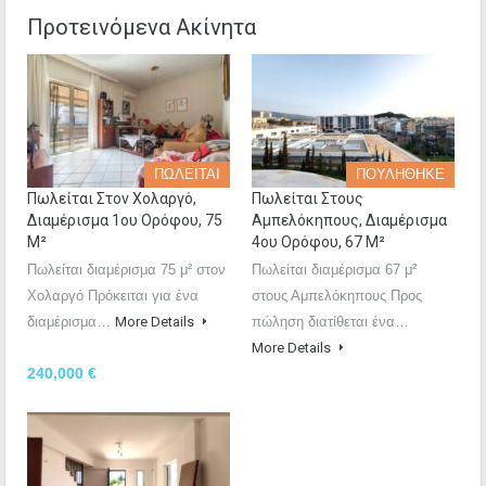
Προτεινόμενα Ακίνητα
ΠΩΛΕΙΤΑΙ
ΠΟΥΛΗΘΗΚΕ
Πωλείται Στον Χολαργό,
Πωλείται Στους
Διαμέρισμα 1ου Ορόφου, 75
Αμπελόκηπους, Διαμέρισμα
Μ²
4ου Ορόφου, 67 Μ²
Πωλείται διαμέρισμα 75 μ² στον
Πωλείται διαμέρισμα 67 μ²
Χολαργό Πρόκειται για ένα
στoυς Αμπελόκηπους Προς
διαμέρισμα…
More Details
πώληση διατίθεται ένα…
More Details
240,000 €